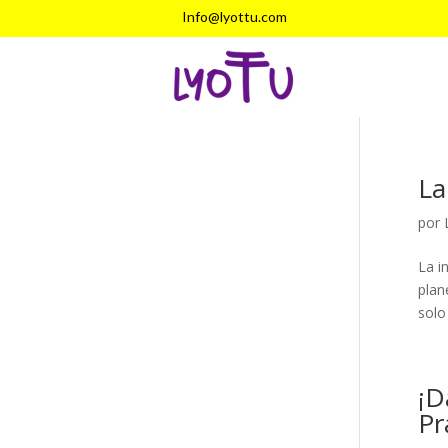
Info@lyottu.com
La
por
La i
plan
solo
¡D
Pr