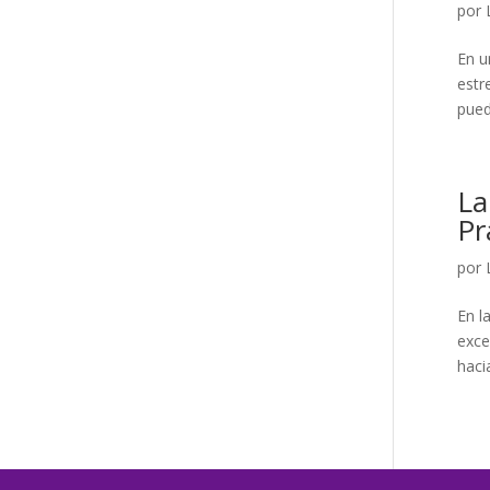
por
En u
estr
pued
La
Pr
por
En l
exce
haci